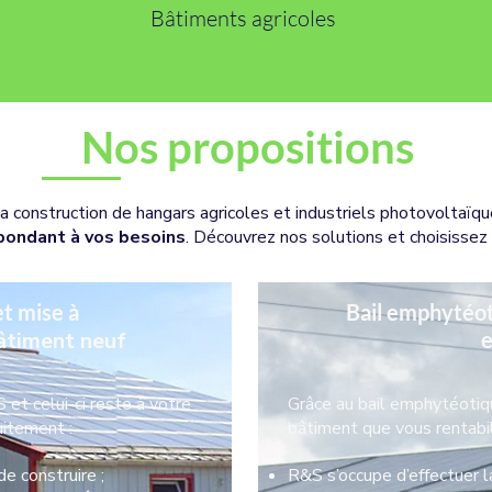
Bâtiments agricoles
Nos propositions
construction de hangars agricoles et industriels photovoltaïque
pondant à vos besoins
. Découvrez nos solutions et choisissez 
t mise à
Bail emphytéot
bâtiment neuf
e
et celui-ci reste à votre
Grâce au bail emphytéotiqu
uitement :
bâtiment que vous rentabil
e construire ;
R&S s’occupe d’effectuer l