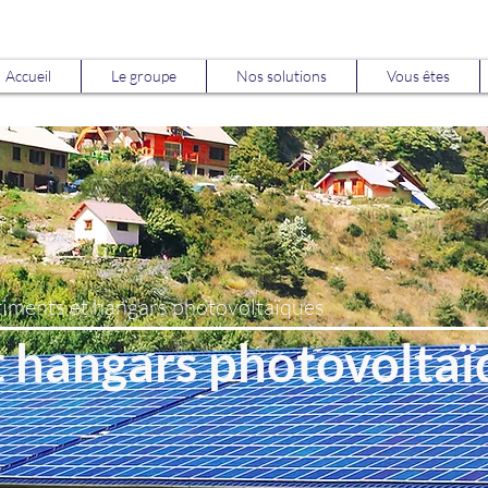
Accueil
Le groupe
Nos solutions
Vous êtes
iments et hangars photovoltaïques
t hangars photovoltaï