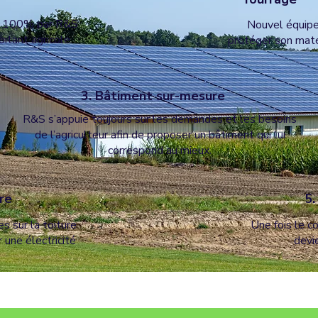
 à 100% par R&S
Nouvel équipe
oitant agricole.
protéger son matér
3. Bâtiment sur-mesure
R&S s’appuie toujours sur les demandes et les besoins
de l’agriculteur afin de proposer un bâtiment qui lui
correspond au mieux.
ire
5.
s sur la toiture
Une fois le co
 une électricité
devi