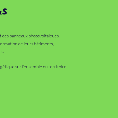
&S
ant des panneaux photovoltaïques.
formation de leurs bâtiments,
t.
rgétique sur l’ensemble du territoire,