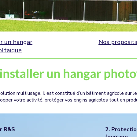
er un hangar
Nos propositi
oltaïque
installer un hangar photo
ution multiusage. Il est constitué d’un bâtiment agricole sur leq
pper votre activité, protéger vos engins agricoles tout en produ
ar R&S
2. Protecti
fourrage