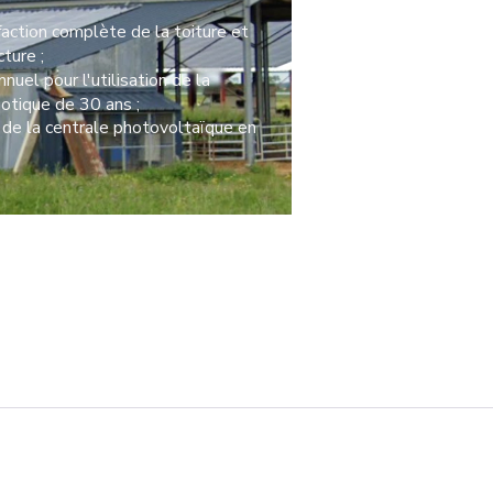
action complète de la toiture et
ture ;
uel pour l'utilisation de la
éotique de 30 ans ;
 de la centrale photovoltaïque en