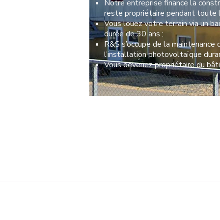
Notre entreprise finance la const
reste propriétaire pendant toute l
Vous louez votre terrain via un b
durée de 30 ans ;
R&S s’occupe de la maintenance 
l’installation photovoltaïque duran
Vous devenez propriétaire du bât