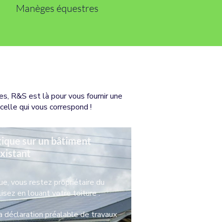
Manèges équestres
s, R&S est là pour vous fournir une
celle qui vous correspond !
ique sur un bâtiment
xistant
e, vous restez propriétaire du
isez en louant votre toiture :
a déclaration préalable de travaux