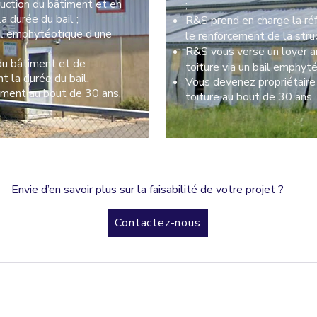
ruction du bâtiment et en
;
a durée du bail ;
R&S prend en charge la réf
ail emphytéotique d’une
le renforcement de la struc
R&S vous verse un loyer ann
du bâtiment et de
toiture via un bail emphyt
t la durée du bail.
Vous devenez propriétaire
iment au bout de 30 ans.
toiture au bout de 30 ans.
Envie d’en savoir plus sur la faisabilité de votre projet ?
Contactez-nous