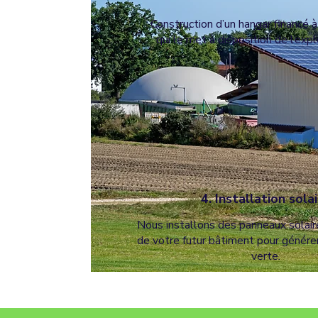
Construction d’un hangar financé
qui le met à disposition de l’expl
4. Installation sola
Nous installons des panneaux solaire
de votre futur bâtiment pour générer
verte.