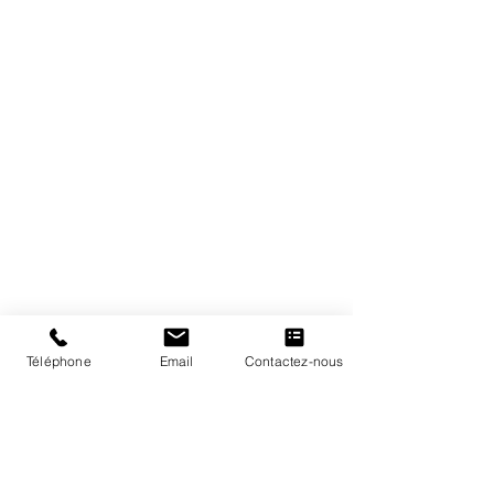
Adresse
60 rue François 1er
Paris, 75008
France
Contact
contact@re-
sto.com
Développement :
07 67 72 04
68
Téléphone
Email
Contactez-nous
Ingénierie :
07 66 16 83 49
A
propos